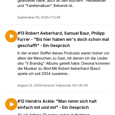
gearbeitet habe, auch an den Büchern "Heldelieder"
und "Familienalbum". Bekannt ist...
September 05, 2025
•
1:13:49
#13 Robert Aeberhard, Samuel Baur, Philipp
Furrer - "Bis hier haben wir's doch schon mal
geschafft" - Ein Gespräch
In der ersten Staffel dieses Podcasts waren bisher vor
allem die Menschen zu Gast, mit denen ich die Lieder
des "Ir Brandig"-Albums geteilt habe. Diesmal kommen
die Musiker zu Wort.Mit Robert Aeberhard (Bass)
spiele ich seit 2004 zusamme...
August 22, 2025
•
Season 1
•
Episode 13
•
1:42:49
#12 Hendrix Ackle: "Man nimm sich halt
einfach mit und mit" - Ein Gespräch
Als ich Anfang 20 meine ersten Aufnahmen