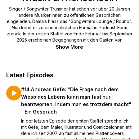
Singer / Songwriter Trummer hat schon vor über 20 Jahren
andere Musiker:innen zu öffentlichen Gesprächen
eingeladen. Damals hiess das "Songwriters Lounge / Round".
Nun kehrt er zu einem ähnlichen Format in Podcast-Form
zurück. In der ersten Staffel von Ende Februar bis September
2025 erscheinen Begegnungen mit den Gästen von
Trummers neuem Album, "Ir Brandig", das Song um Song,
Show More
Podcast um Podcast veröffentlich wird. Die Gespräche
drehen sich um die Prägungen der Herkunft, um das
Menschsein - und Künstler:innen-Sein - an sich und genau in
diesem Moment auf der Welt und natürlich um die gemeinsam
Latest Episodes
gesungenen Songs.
#14 Andreas Gefe: "Die Frage nach dem
Wieso des Lebens kann man fast nur
beantworten, indem man es trotzdem macht"
- Ein Gespräch
In der letzten Episode der ersten Staffel spreche ich
mit Gefe, dem Maler, Illustrator und Comiczeichner, mit
dem ich seit 2007 an fast all meinen Plattencovers